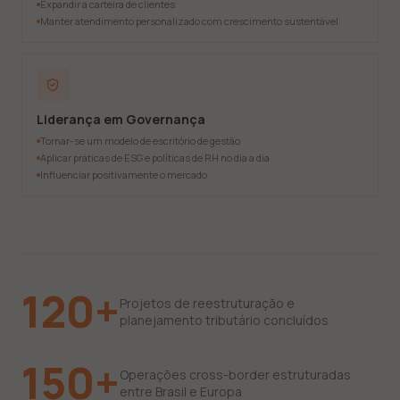
Expandir a carteira de clientes
Manter atendimento personalizado com crescimento sustentável
Liderança em Governança
Tornar-se um modelo de escritório de gestão
Aplicar práticas de ESG e políticas de RH no dia a dia
Influenciar positivamente o mercado
120+
Projetos de reestruturação e
planejamento tributário concluídos
150+
Operações cross-border estruturadas
entre Brasil e Europa