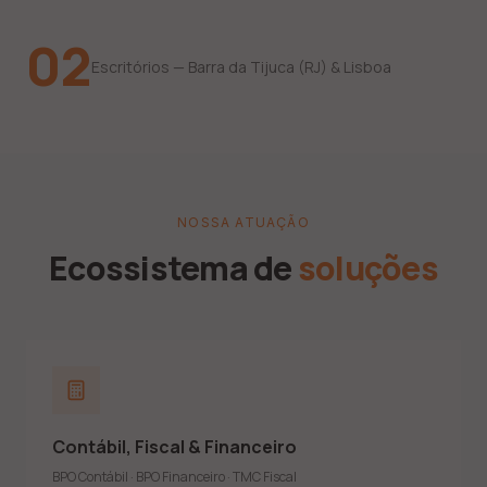
02
Escritórios — Barra da Tijuca (RJ) & Lisboa
NOSSA ATUAÇÃO
Ecossistema de
soluções
Demonstrações contábeis anuais e notas explicativas
Demonstrações consolidadas e ECD
Apuração de impostos (Lucro Real, Presumido e Simples)
Contábil, Fiscal & Financeiro
IRPJ, CSLL, PIS, COFINS, ICMS, IPI e ISS
DCTF Web, EFD Contribuições, EFD ICMS e REINF
BPO Contábil · BPO Financeiro · TMC Fiscal