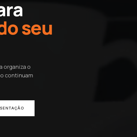
ara
do seu
a organiza o
isão continuam
ESENTAÇÃO