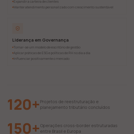
Expandir a carteira de clientes
Manter atendimento personalizado com crescimento sustentável
Liderança em Governança
Tornar-se um modelo de escritório de gestão
Aplicar práticas de ESG e políticas de RH no dia a dia
Influenciar positivamente o mercado
120+
Projetos de reestruturação e
planejamento tributário concluídos
150+
Operações cross-border estruturadas
entre Brasil e Europa