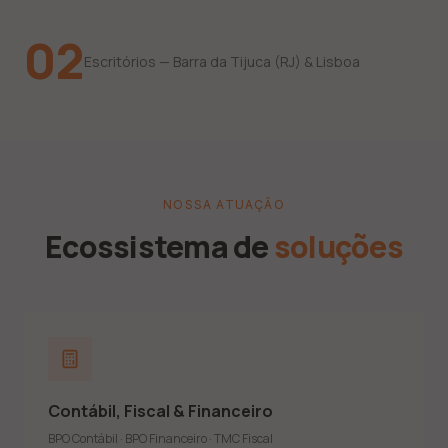
02
Escritórios — Barra da Tijuca (RJ) & Lisboa
NOSSA ATUAÇÃO
Ecossistema de
soluções
Demonstrações contábeis anuais e notas explicativas
Demonstrações consolidadas e ECD
Apuração de impostos (Lucro Real, Presumido e Simples)
Contábil, Fiscal & Financeiro
IRPJ, CSLL, PIS, COFINS, ICMS, IPI e ISS
DCTF Web, EFD Contribuições, EFD ICMS e REINF
BPO Contábil · BPO Financeiro · TMC Fiscal