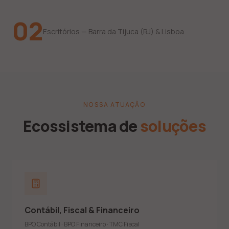
02
Escritórios — Barra da Tijuca (RJ) & Lisboa
NOSSA ATUAÇÃO
Ecossistema de
soluções
Demonstrações contábeis anuais e notas explicativas
Demonstrações consolidadas e ECD
Apuração de impostos (Lucro Real, Presumido e Simples)
Contábil, Fiscal & Financeiro
IRPJ, CSLL, PIS, COFINS, ICMS, IPI e ISS
DCTF Web, EFD Contribuições, EFD ICMS e REINF
BPO Contábil · BPO Financeiro · TMC Fiscal