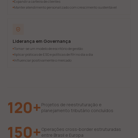
Expandir a carteira de clientes
Manter atendimento personalizado com crescimento sustentável
Liderança em Governança
Tornar-se um modelo de escritório de gestão
Aplicar práticas de ESG e políticas de RH no dia a dia
Influenciar positivamente o mercado
120+
Projetos de reestruturação e
planejamento tributário concluídos
150+
Operações cross-border estruturadas
entre Brasil e Europa