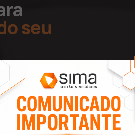
ara
do seu
a organiza o
isão continuam
ESENTAÇÃO