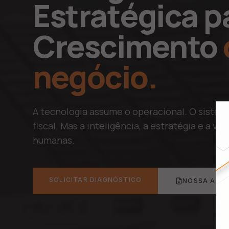
Estratégica p
Crescimento
negócio.
A tecnologia assume o operacional. O sistem
fiscal. Mas a inteligência, a estratégia e a v
humanas.
SOLICITAR DIAGNÓSTICO
NOSSA APR