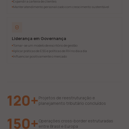
Expandir a carteira de clientes
Manter atendimento personalizado com crescimento sustentável
Liderança em Governança
Tornar-se um modelo de escritório de gestão
Aplicar práticas de ESG e políticas de RH no dia a dia
Influenciar positivamente o mercado
120+
Projetos de reestruturação e
planejamento tributário concluídos
150+
Operações cross-border estruturadas
entre Brasil e Europa