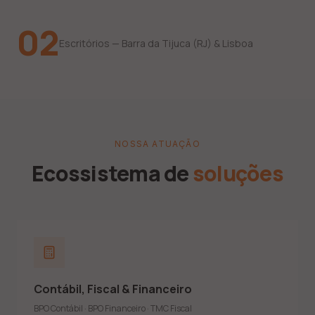
02
Escritórios — Barra da Tijuca (RJ) & Lisboa
NOSSA ATUAÇÃO
Ecossistema de
soluções
Demonstrações contábeis anuais e notas explicativas
Demonstrações consolidadas e ECD
Apuração de impostos (Lucro Real, Presumido e Simples)
Contábil, Fiscal & Financeiro
IRPJ, CSLL, PIS, COFINS, ICMS, IPI e ISS
DCTF Web, EFD Contribuições, EFD ICMS e REINF
BPO Contábil · BPO Financeiro · TMC Fiscal