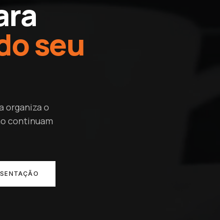
ara
do seu
a organiza o
isão continuam
ESENTAÇÃO